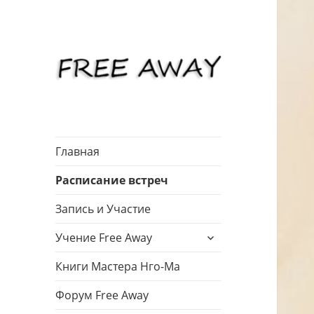
Онлайн-сатсанги с Нго-Ма
Встречи Free
Away
Главная
Расписание встреч
Запись и Участие
раскрыть
Учение Free Away
дочернее
меню
Книги Мастера Нго-Ма
Форум Free Away