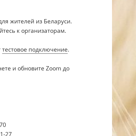
.
для жителей из Беларуси.
йтесь к организаторам.
т
тестовое подключение
.
нете и обновите Zoom до
-70
1-27